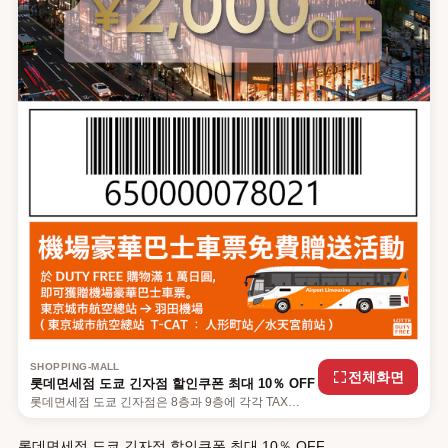
SHOPPING-MALL
전체화면
롯데면세점 도쿄 긴자점 할인쿠폰 최대 10％ OFF
롯데면세점 도쿄 긴자점은 8층과 9층에 각각 TAX
FREE 및 DUTY FREE 쇼핑 플로어를 갖추고 있어, 도
쿄 시내에서는 드문 원스톱 면세 쇼핑을 즐길 수 있는
롯데면세점 도쿄 긴자점 할인쿠폰 최대 10％ OFF
곳입니다. LikeJapan 독자라면 최대 10% 할인 혜택까