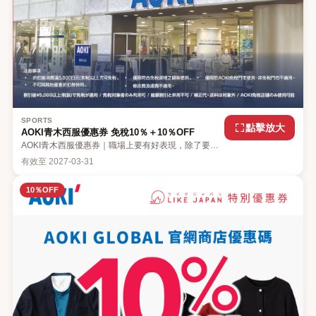
SPORTS
點擊放大
AOKI青木西服優惠券 免稅10％＋10％OFF
AOKI青木西服優惠券｜職場上要有好表現，除了要具
備良好的溝通能力外，穿起一套醒神的西裝亦同樣重
有效至
2027-03-31
要。不但能提升自信，更能在上司及客戶面前留下好印
象。日本知名西裝品牌「AOKI青木西服」的服飾品質
好、價格實惠，是日本男女上班族選購襯衫或西裝等通
10％OFF
勤服飾的首選。立即下載LikeJapan的旅遊優惠券
APP，使用AOKI青木西服優惠券，消費滿額立即享有
10%OFF，使用免稅更超值！