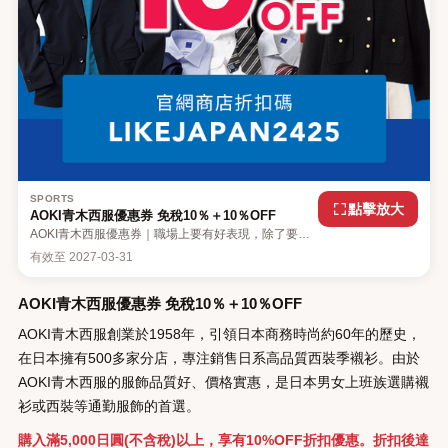
SPORTS
點擊放大
AOKI青木西服優惠券 免稅10％＋10％OFF
AOKI青木西服優惠券｜職場上要有好表現，除了要具
備良好的溝通能力外，穿起一套醒神的西裝亦同樣重
有效至
2027-03-31
要。不但能提升自信，更能在上司及客戶面前留下好印
象。日本知名西裝品牌「AOKI青木西服」的服飾品質
好、價格實惠，是日本男女上班族選購襯衫或西裝等通
AOKI青木西服優惠券 免稅10％＋10％OFF
勤服飾的首選。立即下載LikeJapan的旅遊優惠券
APP，使用AOKI青木西服優惠券，消費滿額立即享有
AOKI青木西服創業於1958年，引領日本商務時尚約60年的歷史，
10%OFF，使用免稅更超值！
在日本擁有500多家分店，專注銷售日系高品質西裝季襯衫。由於
AOKI青木西服的服飾品質好、價格實惠，是日本男女上班族選購襯
衫或西裝等通勤服飾的首選。
購入滿5,000日圓(不含稅)以上，享有10%OFF折扣優惠。折扣後達